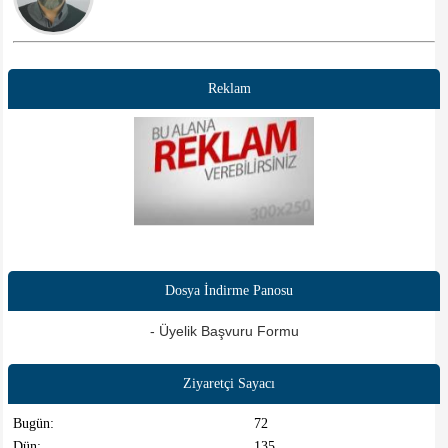
Reklam
Dosya İndirme Panosu
- Üyelik Başvuru Formu
Ziyaretçi Sayacı
Bugün:
72
Dün:
135