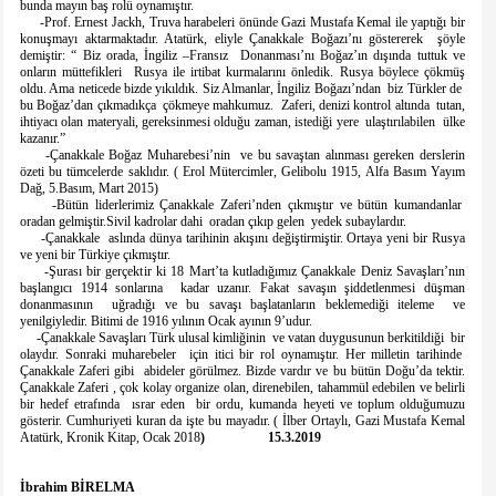
bunda mayın baş rolü oynamıştır.
-Prof. Ernest Jackh, Truva harabeleri önünde Gazi Mustafa Kemal ile yaptığı bir
konuşmayı aktarmaktadır. Atatürk, eliyle Çanakkale Boğazı’nı göstererek şöyle
demiştir: “ Biz orada, İngiliz –Fransız Donanması’nı Boğaz’ın dışında tuttuk ve
onların müttefikleri Rusya ile irtibat kurmalarını önledik. Rusya böylece çökmüş
oldu. Ama neticede bizde yıkıldık. Siz Almanlar, İngiliz Boğazı’ndan biz Türkler de
bu Boğaz’dan çıkmadıkça çökmeye mahkumuz. Zaferi, denizi kontrol altında tutan,
ihtiyacı olan materyali, gereksinmesi olduğu zaman, istediği yere ulaştırılabilen ülke
kazanır.”
-Çanakkale Boğaz Muharebesi’nin ve bu savaştan alınması gereken derslerin
özeti bu tümcelerde saklıdır. ( Erol Mütercimler, Gelibolu 1915, Alfa Basım Yayım
Dağ, 5.Basım, Mart 2015)
-Bütün liderlerimiz Çanakkale Zaferi’nden çıkmıştır ve bütün kumandanlar
oradan gelmiştir.Sivil kadrolar dahi oradan çıkıp gelen yedek subaylardır.
-Çanakkale aslında dünya tarihinin akışını değiştirmiştir. Ortaya yeni bir Rusya
ve yeni bir Türkiye çıkmıştır.
-Şurası bir gerçektir ki 18 Mart’ta kutladığımız Çanakkale Deniz Savaşları’nın
başlangıcı 1914 sonlarına kadar uzanır. Fakat savaşın şiddetlenmesi düşman
donanmasının uğradığı ve bu savaşı başlatanların beklemediği iteleme ve
yenilgiyledir. Bitimi de 1916 yılının Ocak ayının 9’udur.
-Çanakkale Savaşları Türk ulusal kimliğinin ve vatan duygusunun berkitildiği bir
olaydır. Sonraki muharebeler için itici bir rol oynamıştır. Her milletin tarihinde
Çanakkale Zaferi gibi abideler görülmez. Bizde vardır ve bu bütün Doğu’da tektir.
Çanakkale Zaferi , çok kolay organize olan, direnebilen, tahammül edebilen ve belirli
bir hedef etrafında ısrar eden bir ordu, kumanda heyeti ve toplum olduğumuzu
gösterir. Cumhuriyeti kuran da işte bu mayadır. ( İlber Ortaylı, Gazi Mustafa Kemal
Atatürk, Kronik Kitap, Ocak 2018
) 15.3.2019
İbrahim BİRELMA