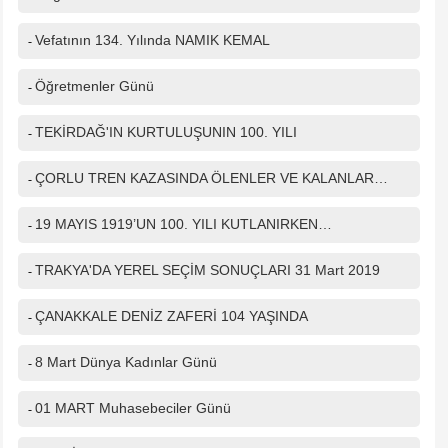
IP Adresiniz
216.73.216.250
Vefatının 134. Yılında NAMIK KEMAL
Güvenlik kodu
-
Öğretmenler Günü
-
TEKİRDAĞ'IN KURTULUŞUNIN 100. YILI
-
ÇORLU TREN KAZASINDA ÖLENLER VE KALANLAR…
-
19 MAYIS 1919’UN 100. YILI KUTLANIRKEN…
-
TRAKYA'DA YEREL SEÇİM SONUÇLARI 31 Mart 2019
-
ÇANAKKALE DENİZ ZAFERİ 104 YAŞINDA
-
8 Mart Dünya Kadınlar Günü
-
01 MART Muhasebeciler Günü
-