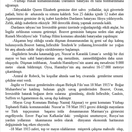
-Yüzbaşı Hasan kumandasındaki Dardanos bataryası en fazla bombardımana
uğramıştı.
-Tabyadakiler Queen Elizabeth gemisine dört salvo yolladılar, üçü güvertede
patladı, birisi de arkasında su sütunu kaldırdı. Son 25 dakika içinde 12 isabet alan
Agamemnon gemisine de üç isabet kaydeden Dardanos bataryası filoyu yıldırıyordu.
Zırhlı, aldığı isabetlerin etkisiyle 360 derecelik dönüş yapmak zorunda kaldı.
-Dardanos tabyası’nın Irresistible gemisi üzerinde yoğunlaştırdığı etkili atışlar, bu
İngiliz zırhlısının sonunu getirmişti. Bouvet gemisinin batışına neden olan atışlar
Rumeli Mecidiyesi’nde Yüzbaşı Hilmi komutası altındaki bataryadan yapılmıştır.
-Akşamın beşi olduğu sırada düşman donanmasından üç gemi saf dışı kalmış
bulunuyordu.Bouvet batmış,İnflexible Tendirek’le yollanmış,Irresistible ise yoğun
bir ateş altında sahile doğru sürüklenmeye başlamıştı.
-İngilizlerin hesaba katamadığı şey, Nusrat’ın Karanlık Liman’a serdiği bir dizi
mayın ve bazı sahil bataryalarının atış menzilinin, zannedildiğinden daha uzun
oluşuydu. Düşman istihbaratı, Anadolu Hamidiyesi’nin azami atış mesafesini 9.000
metre olarak bildirmişti. Oysa, Hamidiye’nin atış mesafesi 16-17.000 metreye
çıkartılmıştı.
-Amiral de Robeck, bu koşullar altında saat beş civarında gemilerine umumi
çekilme emri verdi.
-İngiliz ve Fransız gemilerinden oluşan Birleşik Filo’nun 18 Mart 1915’te Boğaz
Muharebesi’ne katılmış bulunan güçlü savaş gemilerinden Bouvet, Ocean,
Irresistible batarak boğazın derin sularına gömülmüş, dördü Inflexible, Gaulois,
Suffren ve Agamemnon da, savaş dışı kalmıştır.
-Mayın Grup Komutanı Binbaşı Nazmi( Akpınar) ve gemi komutanı Yüzbaşı
Tophaneli Hakkı komutasındaki Nusrat’ın 7/8 Mart 1915 gecesi döktüğü mayınların
ve Türk topçusunun başarısı istila donanmasının Marmara’ya girmesini
engelliyordu. Enver Paşa’nın Kafkaslar’daki yenilgisini unutturuyor, Rusya’nın
yardım yollarının tıkanmasına neden olarak dünyanın ekonomik haritasının
değişiminde baş etken oluyordu.
-18 Mart 1915 zaferi, top ve mayın silahlarının müşterek çalışma mahsulü olup,