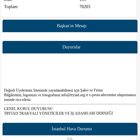
Toplam:
70203
Başkan'ın Mesajı
Duyurular
Değerli Üyelerimiz.Sitemizde yayınlanabilmesi için Şahsi ve Firma
Bilgilerinizi, logonuzu ve fotografınızı info@tryiad.org.tr e-posta adresimize ulaştırmanızı
önemle rica ederiz.
GENEL KURUL DUYURUSU
TRYİAD TRAKYALI YÖNETİCİLER VE İŞ ADAMLARI DERNEĞİ
BAŞKANLIĞI'NDAN
TRYİAD Trakyalı Yöneticiler ve İş Adamları Derneği Olağan Üstü Genel Kurul
Toplantısı 23 Eylül 2023 Cumartesi günü saat 10:00’da Bakırköy Zuhuratbaba
İstanbul Hava Durumu
Mahallesi Yücetarla Caddesi No 57 Giriş kat Daire 4 İstanbul adresinde yapılacaktır.
Yeterli çoğunluk sağlanamazsa II.Toplantı 30 Eylül 2023 Cumartesi günü saat 10:00’da
aynı adreste çoğunluk aranmaksızın yapılacaktır.